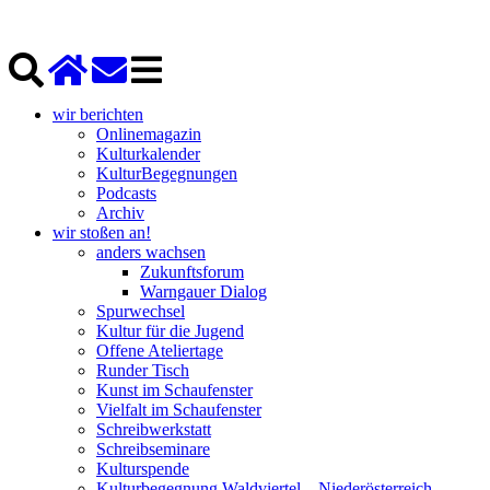
wir berichten
Onlinemagazin
Kulturkalender
KulturBegegnungen
Podcasts
Archiv
wir stoßen an!
anders wachsen
Zukunftsforum
Warngauer Dialog
Spurwechsel
Kultur für die Jugend
Offene Ateliertage
Runder Tisch
Kunst im Schaufenster
Vielfalt im Schaufenster
Schreibwerkstatt
Schreibseminare
Kulturspende
Kulturbegegnung Waldviertel – Niederösterreich