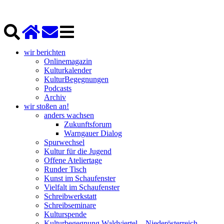
wir berichten
Onlinemagazin
Kulturkalender
KulturBegegnungen
Podcasts
Archiv
wir stoßen an!
anders wachsen
Zukunftsforum
Warngauer Dialog
Spurwechsel
Kultur für die Jugend
Offene Ateliertage
Runder Tisch
Kunst im Schaufenster
Vielfalt im Schaufenster
Schreibwerkstatt
Schreibseminare
Kulturspende
Kulturbegegnung Waldviertel – Niederösterreich