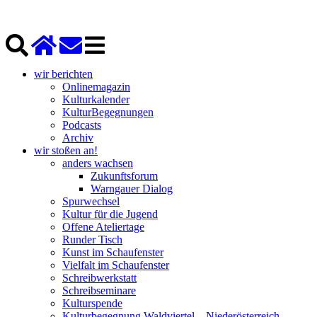
wir berichten
Onlinemagazin
Kulturkalender
KulturBegegnungen
Podcasts
Archiv
wir stoßen an!
anders wachsen
Zukunftsforum
Warngauer Dialog
Spurwechsel
Kultur für die Jugend
Offene Ateliertage
Runder Tisch
Kunst im Schaufenster
Vielfalt im Schaufenster
Schreibwerkstatt
Schreibseminare
Kulturspende
Kulturbegegnung Waldviertel – Niederösterreich