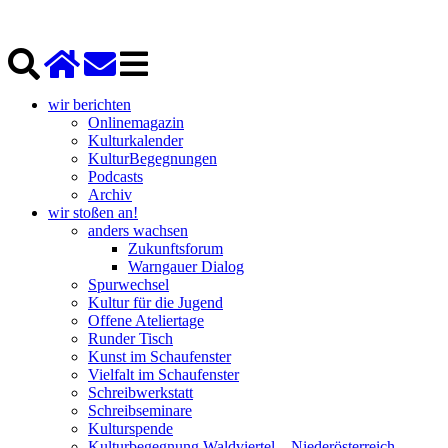
wir berichten
Onlinemagazin
Kulturkalender
KulturBegegnungen
Podcasts
Archiv
wir stoßen an!
anders wachsen
Zukunftsforum
Warngauer Dialog
Spurwechsel
Kultur für die Jugend
Offene Ateliertage
Runder Tisch
Kunst im Schaufenster
Vielfalt im Schaufenster
Schreibwerkstatt
Schreibseminare
Kulturspende
Kulturbegegnung Waldviertel – Niederösterreich