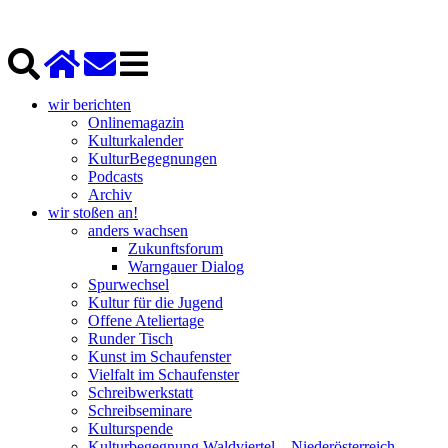
wir berichten
Onlinemagazin
Kulturkalender
KulturBegegnungen
Podcasts
Archiv
wir stoßen an!
anders wachsen
Zukunftsforum
Warngauer Dialog
Spurwechsel
Kultur für die Jugend
Offene Ateliertage
Runder Tisch
Kunst im Schaufenster
Vielfalt im Schaufenster
Schreibwerkstatt
Schreibseminare
Kulturspende
Kulturbegegnung Waldviertel – Niederösterreich