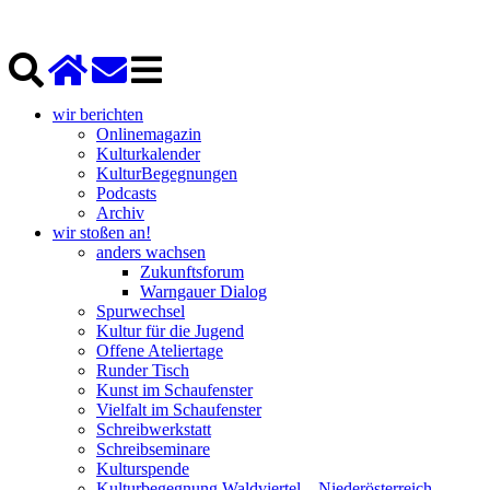
wir berichten
Onlinemagazin
Kulturkalender
KulturBegegnungen
Podcasts
Archiv
wir stoßen an!
anders wachsen
Zukunftsforum
Warngauer Dialog
Spurwechsel
Kultur für die Jugend
Offene Ateliertage
Runder Tisch
Kunst im Schaufenster
Vielfalt im Schaufenster
Schreibwerkstatt
Schreibseminare
Kulturspende
Kulturbegegnung Waldviertel – Niederösterreich