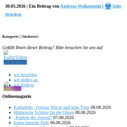
🖶
30.05.2026 | Ein Beitrag von
Andreas Wolkenstein
|
Seite
drucken
Kategorie:
|
Stichwort:
Gefällt Ihnen dieser Beitrag? Bitte besuchen Sie uns auf
wir berichten
wir stoßen an
wir fördern
Onlinemagazin
Kulturblitz | Furiose Wucht und leise Töne
08.08.2026
Historische Schätze für die Ohren
08.08.2026
„Podium der Jugend“
07.08.2026
Kunst braucht Tiefe
06.08.2026