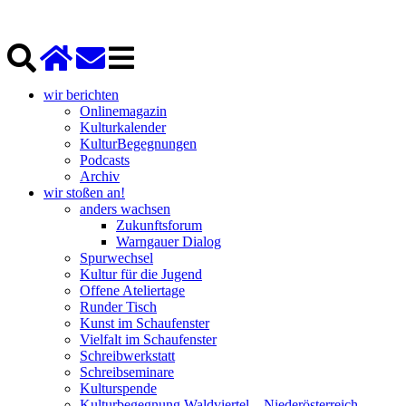
wir berichten
Onlinemagazin
Kulturkalender
KulturBegegnungen
Podcasts
Archiv
wir stoßen an!
anders wachsen
Zukunftsforum
Warngauer Dialog
Spurwechsel
Kultur für die Jugend
Offene Ateliertage
Runder Tisch
Kunst im Schaufenster
Vielfalt im Schaufenster
Schreibwerkstatt
Schreibseminare
Kulturspende
Kulturbegegnung Waldviertel – Niederösterreich