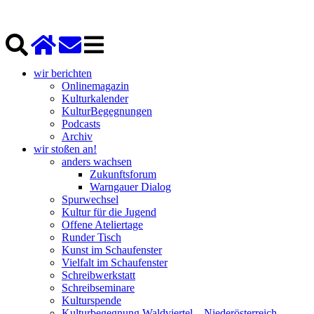
wir berichten
Onlinemagazin
Kulturkalender
KulturBegegnungen
Podcasts
Archiv
wir stoßen an!
anders wachsen
Zukunftsforum
Warngauer Dialog
Spurwechsel
Kultur für die Jugend
Offene Ateliertage
Runder Tisch
Kunst im Schaufenster
Vielfalt im Schaufenster
Schreibwerkstatt
Schreibseminare
Kulturspende
Kulturbegegnung Waldviertel – Niederösterreich