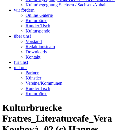
Kulturbegegnung Sachsen / Sachsen-Anhalt
wir fördern
Online-Galerie
Kulturbörse
Runder Tisch
Kulturspende
über uns!
Vorstand
Redaktionsteam
Downloads
Kontakt
für uns!
mit uns
Partner
Künstler
Vereine/Kommunen
Runder Tisch
Kulturbörse
Kulturbruecke
Fratres_Literaturcafe_Vera
Koubová -02 (c) Hannes