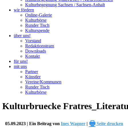
Kulturbegegnung Sachsen / Sachsen-Anhalt
wir fördern
Online-Galerie
Kulturbörse
Runder Tisch
Kulturspende
über uns!
Vorstand
Redaktionsteam
Downloads
Kontakt
für uns!
mit uns
Partner
Künstler
Vereine/Kommunen
Runder Tisch
Kulturbörse
Kulturbruecke Fratres_Literatu
🖶
05.09.2023 | Ein Beitrag von
Ines Wagner
|
Seite drucken