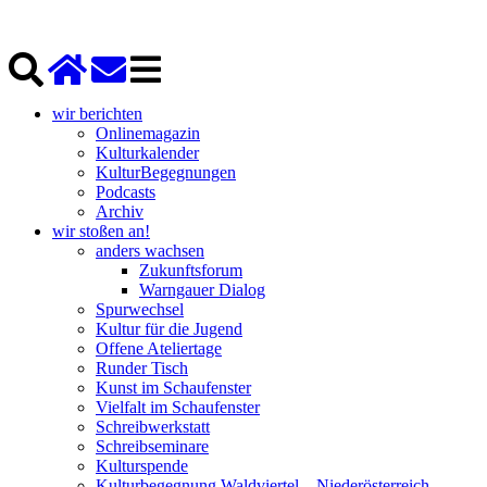
wir berichten
Onlinemagazin
Kulturkalender
KulturBegegnungen
Podcasts
Archiv
wir stoßen an!
anders wachsen
Zukunftsforum
Warngauer Dialog
Spurwechsel
Kultur für die Jugend
Offene Ateliertage
Runder Tisch
Kunst im Schaufenster
Vielfalt im Schaufenster
Schreibwerkstatt
Schreibseminare
Kulturspende
Kulturbegegnung Waldviertel – Niederösterreich