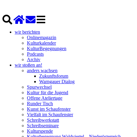
wir berichten
Onlinemagazin
Kulturkalender
KulturBegegnungen
Podcasts
Archiv
wir stoßen an!
anders wachsen
Zukunftsforum
Warngauer Dialog
Spurwechsel
Kultur für die Jugend
Offene Ateliertage
Runder Tisch
Kunst im Schaufenster
Vielfalt im Schaufenster
Schreibwerkstatt
Schreibseminare
Kulturspende
Kulturbegegnung Waldviertel – Niederösterreich