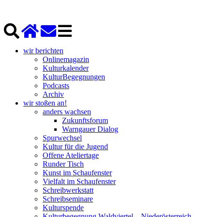
wir berichten
Onlinemagazin
Kulturkalender
KulturBegegnungen
Podcasts
Archiv
wir stoßen an!
anders wachsen
Zukunftsforum
Warngauer Dialog
Spurwechsel
Kultur für die Jugend
Offene Ateliertage
Runder Tisch
Kunst im Schaufenster
Vielfalt im Schaufenster
Schreibwerkstatt
Schreibseminare
Kulturspende
Kulturbegegnung Waldviertel – Niederösterreich