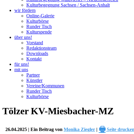
Kulturbegegnung Sachsen / Sachsen-Anhalt
wir fördern
Online-Galerie
Kulturbörse
Runder Tisch
Kulturspende
über uns!
Vorstand
Redaktionsteam
Downloads
Kontakt
für uns!
mit uns
Partner
Künstler
Vereine/Kommunen
Runder Tisch
Kulturbörse
Tölzer KV-Miesbacher-MZ
🖶
26.04.2025 | Ein Beitrag von
Monika Ziegler
|
Seite drucke