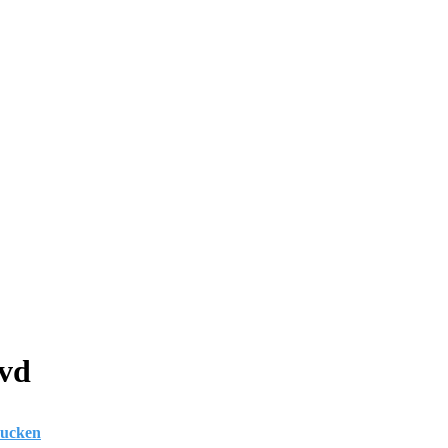
vd
rucken