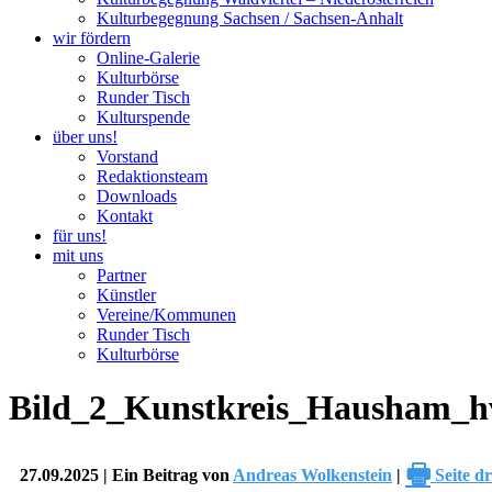
Kulturbegegnung Sachsen / Sachsen-Anhalt
wir fördern
Online-Galerie
Kulturbörse
Runder Tisch
Kulturspende
über uns!
Vorstand
Redaktionsteam
Downloads
Kontakt
für uns!
mit uns
Partner
Künstler
Vereine/Kommunen
Runder Tisch
Kulturbörse
Bild_2_Kunstkreis_Hausham_h
🖶
27.09.2025 | Ein Beitrag von
Andreas Wolkenstein
|
Seite d