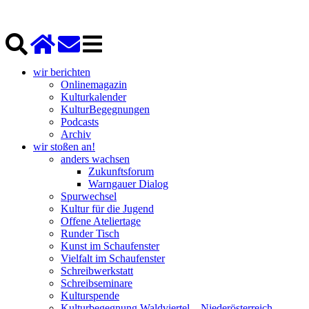
wir berichten
Onlinemagazin
Kulturkalender
KulturBegegnungen
Podcasts
Archiv
wir stoßen an!
anders wachsen
Zukunftsforum
Warngauer Dialog
Spurwechsel
Kultur für die Jugend
Offene Ateliertage
Runder Tisch
Kunst im Schaufenster
Vielfalt im Schaufenster
Schreibwerkstatt
Schreibseminare
Kulturspende
Kulturbegegnung Waldviertel – Niederösterreich