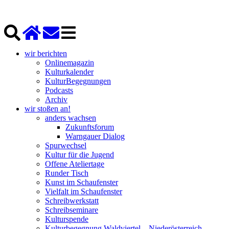
wir berichten
Onlinemagazin
Kulturkalender
KulturBegegnungen
Podcasts
Archiv
wir stoßen an!
anders wachsen
Zukunftsforum
Warngauer Dialog
Spurwechsel
Kultur für die Jugend
Offene Ateliertage
Runder Tisch
Kunst im Schaufenster
Vielfalt im Schaufenster
Schreibwerkstatt
Schreibseminare
Kulturspende
Kulturbegegnung Waldviertel – Niederösterreich