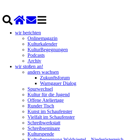
wir berichten
Onlinemagazin
Kulturkalender
KulturBegegnungen
Podcasts
Archiv
wir stoßen an!
anders wachsen
Zukunftsforum
Warngauer Dialog
Spurwechsel
Kultur für die Jugend
Offene Ateliertage
Runder Tisch
Kunst im Schaufenster
Vielfalt im Schaufenster
Schreibwerkstatt
Schreibseminare
Kulturspende
Kulturbegegnung Waldviertel – Niederösterreich