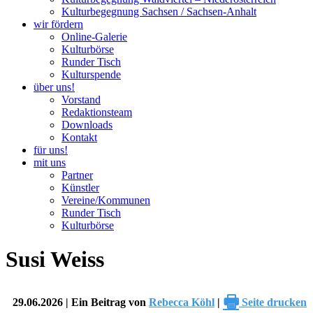
Kulturbegegnung Sachsen / Sachsen-Anhalt
wir fördern
Online-Galerie
Kulturbörse
Runder Tisch
Kulturspende
über uns!
Vorstand
Redaktionsteam
Downloads
Kontakt
für uns!
mit uns
Partner
Künstler
Vereine/Kommunen
Runder Tisch
Kulturbörse
Susi Weiss
🖶
29.06.2026 | Ein Beitrag von
Rebecca Köhl
|
Seite drucken