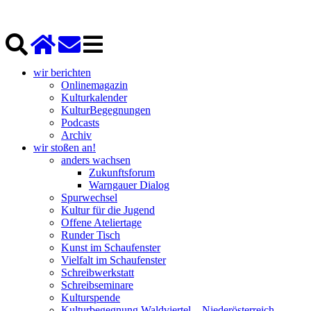
wir berichten
Onlinemagazin
Kulturkalender
KulturBegegnungen
Podcasts
Archiv
wir stoßen an!
anders wachsen
Zukunftsforum
Warngauer Dialog
Spurwechsel
Kultur für die Jugend
Offene Ateliertage
Runder Tisch
Kunst im Schaufenster
Vielfalt im Schaufenster
Schreibwerkstatt
Schreibseminare
Kulturspende
Kulturbegegnung Waldviertel – Niederösterreich