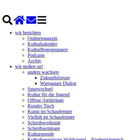
wir berichten
Onlinemagazin
Kulturkalender
KulturBegegnungen
Podcasts
Archiv
wir stoßen an!
anders wachsen
Zukunftsforum
Warngauer Dialog
Spurwechsel
Kultur für die Jugend
Offene Ateliertage
Runder Tisch
Kunst im Schaufenster
Vielfalt im Schaufenster
Schreibwerkstatt
Schreibseminare
Kulturspende
Kulturbegegnung Waldviertel – Niederösterreich