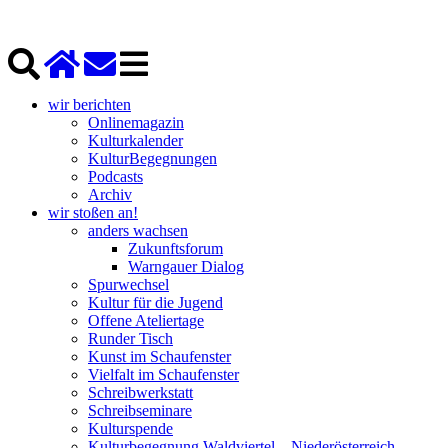
wir berichten
Onlinemagazin
Kulturkalender
KulturBegegnungen
Podcasts
Archiv
wir stoßen an!
anders wachsen
Zukunftsforum
Warngauer Dialog
Spurwechsel
Kultur für die Jugend
Offene Ateliertage
Runder Tisch
Kunst im Schaufenster
Vielfalt im Schaufenster
Schreibwerkstatt
Schreibseminare
Kulturspende
Kulturbegegnung Waldviertel – Niederösterreich