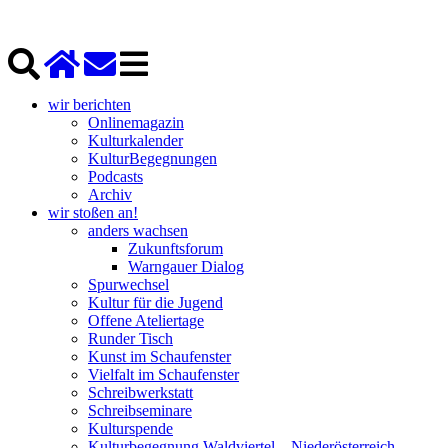
wir berichten
Onlinemagazin
Kulturkalender
KulturBegegnungen
Podcasts
Archiv
wir stoßen an!
anders wachsen
Zukunftsforum
Warngauer Dialog
Spurwechsel
Kultur für die Jugend
Offene Ateliertage
Runder Tisch
Kunst im Schaufenster
Vielfalt im Schaufenster
Schreibwerkstatt
Schreibseminare
Kulturspende
Kulturbegegnung Waldviertel – Niederösterreich