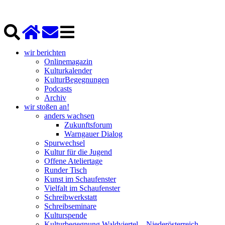
wir berichten
Onlinemagazin
Kulturkalender
KulturBegegnungen
Podcasts
Archiv
wir stoßen an!
anders wachsen
Zukunftsforum
Warngauer Dialog
Spurwechsel
Kultur für die Jugend
Offene Ateliertage
Runder Tisch
Kunst im Schaufenster
Vielfalt im Schaufenster
Schreibwerkstatt
Schreibseminare
Kulturspende
Kulturbegegnung Waldviertel – Niederösterreich