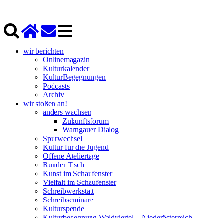
wir berichten
Onlinemagazin
Kulturkalender
KulturBegegnungen
Podcasts
Archiv
wir stoßen an!
anders wachsen
Zukunftsforum
Warngauer Dialog
Spurwechsel
Kultur für die Jugend
Offene Ateliertage
Runder Tisch
Kunst im Schaufenster
Vielfalt im Schaufenster
Schreibwerkstatt
Schreibseminare
Kulturspende
Kulturbegegnung Waldviertel – Niederösterreich