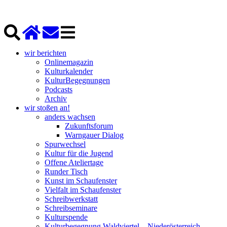
wir berichten
Onlinemagazin
Kulturkalender
KulturBegegnungen
Podcasts
Archiv
wir stoßen an!
anders wachsen
Zukunftsforum
Warngauer Dialog
Spurwechsel
Kultur für die Jugend
Offene Ateliertage
Runder Tisch
Kunst im Schaufenster
Vielfalt im Schaufenster
Schreibwerkstatt
Schreibseminare
Kulturspende
Kulturbegegnung Waldviertel – Niederösterreich