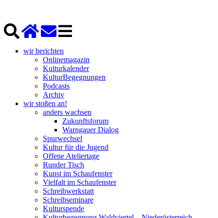
wir berichten
Onlinemagazin
Kulturkalender
KulturBegegnungen
Podcasts
Archiv
wir stoßen an!
anders wachsen
Zukunftsforum
Warngauer Dialog
Spurwechsel
Kultur für die Jugend
Offene Ateliertage
Runder Tisch
Kunst im Schaufenster
Vielfalt im Schaufenster
Schreibwerkstatt
Schreibseminare
Kulturspende
Kulturbegegnung Waldviertel – Niederösterreich