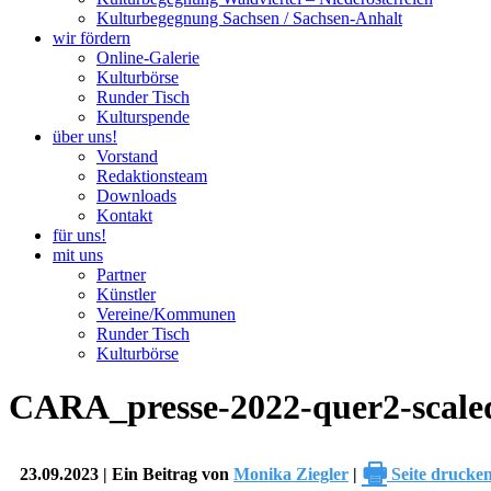
Kulturbegegnung Sachsen / Sachsen-Anhalt
wir fördern
Online-Galerie
Kulturbörse
Runder Tisch
Kulturspende
über uns!
Vorstand
Redaktionsteam
Downloads
Kontakt
für uns!
mit uns
Partner
Künstler
Vereine/Kommunen
Runder Tisch
Kulturbörse
CARA_presse-2022-quer2-scale
🖶
23.09.2023 | Ein Beitrag von
Monika Ziegler
|
Seite drucke