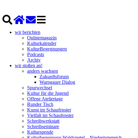
wir berichten
Onlinemagazin
Kulturkalender
KulturBegegnungen
Podcasts
Archiv
wir stoßen an!
anders wachsen
Zukunftsforum
Warngauer Dialog
Spurwechsel
Kultur für die Jugend
Offene Ateliertage
Runder Tisch
Kunst im Schaufenster
Vielfalt im Schaufenster
Schreibwerkstatt
Schreibseminare
Kulturspende
Kulturbegegnung Waldviertel – Niederösterreich