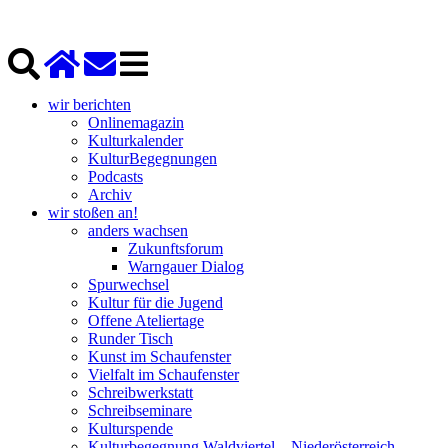
wir berichten
Onlinemagazin
Kulturkalender
KulturBegegnungen
Podcasts
Archiv
wir stoßen an!
anders wachsen
Zukunftsforum
Warngauer Dialog
Spurwechsel
Kultur für die Jugend
Offene Ateliertage
Runder Tisch
Kunst im Schaufenster
Vielfalt im Schaufenster
Schreibwerkstatt
Schreibseminare
Kulturspende
Kulturbegegnung Waldviertel – Niederösterreich