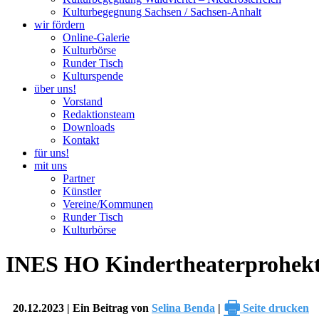
Kulturbegegnung Sachsen / Sachsen-Anhalt
wir fördern
Online-Galerie
Kulturbörse
Runder Tisch
Kulturspende
über uns!
Vorstand
Redaktionsteam
Downloads
Kontakt
für uns!
mit uns
Partner
Künstler
Vereine/Kommunen
Runder Tisch
Kulturbörse
INES HO Kindertheaterprohekt
🖶
20.12.2023 | Ein Beitrag von
Selina Benda
|
Seite drucken