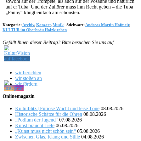
sowohl auf der Trompete, als auch auf der Posaune und natürlich
auf er Tuba. Und der Zuhörer muss ihm Recht geben – die Tuba
„Fanny“ klingt einfach am schönsten.
Kategorie:
Archiv
,
Konzert
,
Musik
|
Stichwort:
Andreas Martin Hofmeir
,
KULTUR im Oberbräu Holzkirchen
Gefällt Ihnen dieser Beitrag? Bitte besuchen Sie uns auf
wir berichten
wir stoßen an
wir fördern
Onlinemagazin
Kulturblitz | Furiose Wucht und leise Töne
08.08.2026
Historische Schätze für die Ohren
08.08.2026
„Podium der Jugend“
07.08.2026
Kunst braucht Tiefe
06.08.2026
„Kunst muss nicht schön sein“
05.08.2026
Zwischen Glas, Klang und Stille
04.08.2026