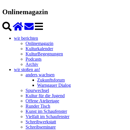
Onlinemagazin
wir berichten
Onlinemagazin
Kulturkalender
KulturBegegnungen
Podcasts
Archiv
wir stoßen an!
anders wachsen
Zukunftsforum
Warngauer Dialog
Spurwechsel
Kultur für die Jugend
Offene Ateliertage
Runder Tisch
Kunst im Schaufenster
Vielfalt im Schaufenster
Schreibwerkstatt
Schreibseminare