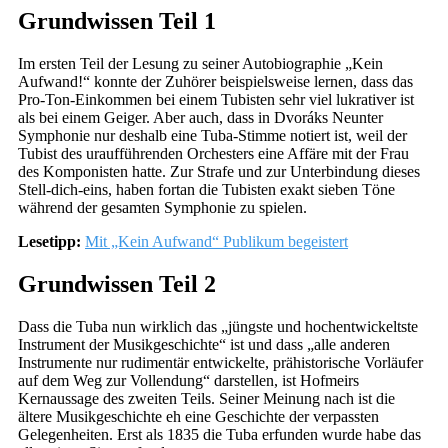
Grundwissen Teil 1
Im ersten Teil der Lesung zu seiner Autobiographie „Kein
Aufwand!“ konnte der Zuhörer beispielsweise lernen, dass das
Pro-Ton-Einkommen bei einem Tubisten sehr viel lukrativer ist
als bei einem Geiger. Aber auch, dass in Dvoráks Neunter
Symphonie nur deshalb eine Tuba-Stimme notiert ist, weil der
Tubist des uraufführenden Orchesters eine Affäre mit der Frau
des Komponisten hatte. Zur Strafe und zur Unterbindung dieses
Stell-dich-eins, haben fortan die Tubisten exakt sieben Töne
während der gesamten Symphonie zu spielen.
Lesetipp:
Mit „Kein Aufwand“ Publikum begeistert
Grundwissen Teil 2
Dass die Tuba nun wirklich das „jüngste und hochentwickeltste
Instrument der Musikgeschichte“ ist und dass „alle anderen
Instrumente nur rudimentär entwickelte, prähistorische Vorläufer
auf dem Weg zur Vollendung“ darstellen, ist Hofmeirs
Kernaussage des zweiten Teils. Seiner Meinung nach ist die
ältere Musikgeschichte eh eine Geschichte der verpassten
Gelegenheiten. Erst als 1835 die Tuba erfunden wurde habe das