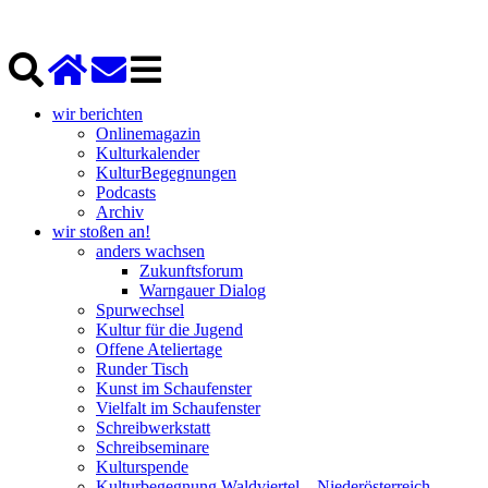
wir berichten
Onlinemagazin
Kulturkalender
KulturBegegnungen
Podcasts
Archiv
wir stoßen an!
anders wachsen
Zukunftsforum
Warngauer Dialog
Spurwechsel
Kultur für die Jugend
Offene Ateliertage
Runder Tisch
Kunst im Schaufenster
Vielfalt im Schaufenster
Schreibwerkstatt
Schreibseminare
Kulturspende
Kulturbegegnung Waldviertel – Niederösterreich