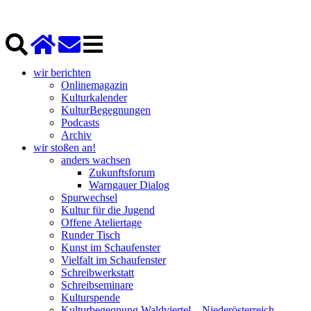
wir berichten
Onlinemagazin
Kulturkalender
KulturBegegnungen
Podcasts
Archiv
wir stoßen an!
anders wachsen
Zukunftsforum
Warngauer Dialog
Spurwechsel
Kultur für die Jugend
Offene Ateliertage
Runder Tisch
Kunst im Schaufenster
Vielfalt im Schaufenster
Schreibwerkstatt
Schreibseminare
Kulturspende
Kulturbegegnung Waldviertel – Niederösterreich