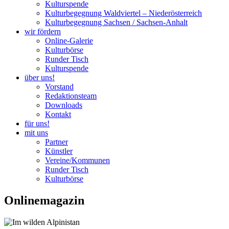
Kulturspende
Kulturbegegnung Waldviertel – Niederösterreich
Kulturbegegnung Sachsen / Sachsen-Anhalt
wir fördern
Online-Galerie
Kulturbörse
Runder Tisch
Kulturspende
über uns!
Vorstand
Redaktionsteam
Downloads
Kontakt
für uns!
mit uns
Partner
Künstler
Vereine/Kommunen
Runder Tisch
Kulturbörse
Onlinemagazin