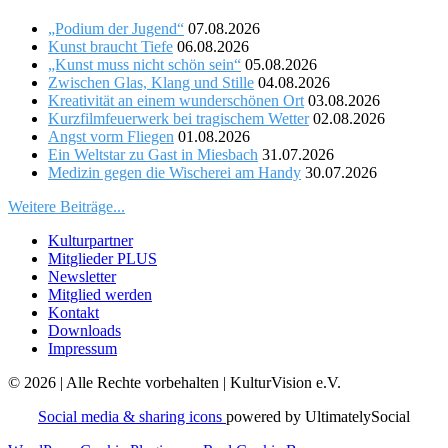
„Podium der Jugend“
07.08.2026
Kunst braucht Tiefe
06.08.2026
„Kunst muss nicht schön sein“
05.08.2026
Zwischen Glas, Klang und Stille
04.08.2026
Kreativität an einem wunderschönen Ort
03.08.2026
Kurzfilmfeuerwerk bei tragischem Wetter
02.08.2026
Angst vorm Fliegen
01.08.2026
Ein Weltstar zu Gast in Miesbach
31.07.2026
Medizin gegen die Wischerei am Handy
30.07.2026
Weitere Beiträge...
Kulturpartner
Mitglieder PLUS
Newsletter
Mitglied werden
Kontakt
Downloads
Impressum
© 2026 | Alle Rechte vorbehalten | KulturVision e.V.
Social media & sharing icons
powered by UltimatelySocial