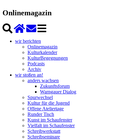
Onlinemagazin
wir berichten
Onlinemagazin
Kulturkalender
KulturBegegnungen
Podcasts
Archiv
wir stoßen an!
anders wachsen
Zukunftsforum
Warngauer Dialog
Spurwechsel
Kultur für die Jugend
Offene Ateliertage
Runder Tisch
Kunst im Schaufenster
Vielfalt im Schaufenster
Schreibwerkstatt
Schreibseminare