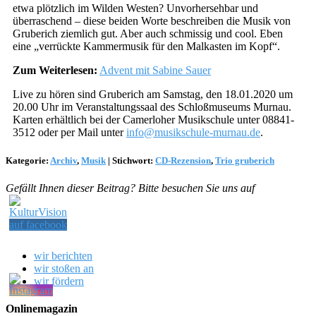
etwa plötzlich im Wilden Westen? Unvorhersehbar und
überraschend – diese beiden Worte beschreiben die Musik von
Gruberich ziemlich gut. Aber auch schmissig und cool. Eben
eine „verrückte Kammermusik für den Malkasten im Kopf“.
Zum Weiterlesen:
Advent mit Sabine Sauer
Live zu hören sind Gruberich am Samstag, den 18.01.2020 um
20.00 Uhr im Veranstaltungssaal des Schloßmuseums Murnau.
Karten erhältlich bei der Camerloher Musikschule unter 08841-
3512 oder per Mail unter
info@musikschule-murnau.de
.
Kategorie:
Archiv
,
Musik
|
Stichwort:
CD-Rezension
,
Trio gruberich
Gefällt Ihnen dieser Beitrag? Bitte besuchen Sie uns auf
wir berichten
wir stoßen an
wir fördern
Onlinemagazin