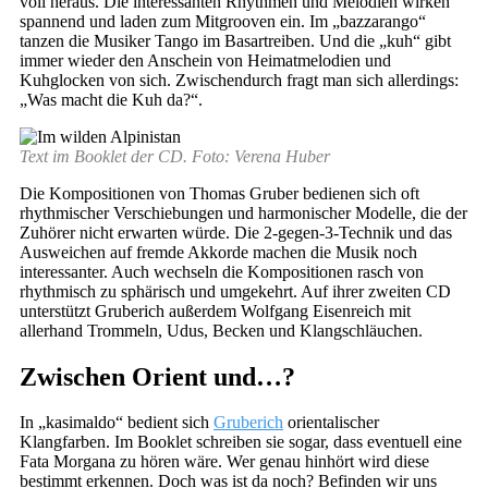
voll heraus. Die interessanten Rhythmen und Melodien wirken
spannend und laden zum Mitgrooven ein. Im „bazzarango“
tanzen die Musiker Tango im Basartreiben. Und die „kuh“ gibt
immer wieder den Anschein von Heimatmelodien und
Kuhglocken von sich. Zwischendurch fragt man sich allerdings:
„Was macht die Kuh da?“.
Text im Booklet der CD. Foto: Verena Huber
Die Kompositionen von Thomas Gruber bedienen sich oft
rhythmischer Verschiebungen und harmonischer Modelle, die der
Zuhörer nicht erwarten würde. Die 2-gegen-3-Technik und das
Ausweichen auf fremde Akkorde machen die Musik noch
interessanter. Auch wechseln die Kompositionen rasch von
rhythmisch zu sphärisch und umgekehrt. Auf ihrer zweiten CD
unterstützt Gruberich außerdem Wolfgang Eisenreich mit
allerhand Trommeln, Udus, Becken und Klangschläuchen.
Zwischen Orient und…?
In „kasimaldo“ bedient sich
Gruberich
orientalischer
Klangfarben. Im Booklet schreiben sie sogar, dass eventuell eine
Fata Morgana zu hören wäre. Wer genau hinhört wird diese
bestimmt erkennen. Doch was ist da noch? Befinden wir uns