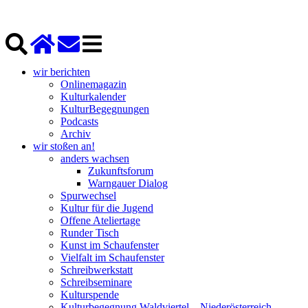
wir berichten
Onlinemagazin
Kulturkalender
KulturBegegnungen
Podcasts
Archiv
wir stoßen an!
anders wachsen
Zukunftsforum
Warngauer Dialog
Spurwechsel
Kultur für die Jugend
Offene Ateliertage
Runder Tisch
Kunst im Schaufenster
Vielfalt im Schaufenster
Schreibwerkstatt
Schreibseminare
Kulturspende
Kulturbegegnung Waldviertel – Niederösterreich