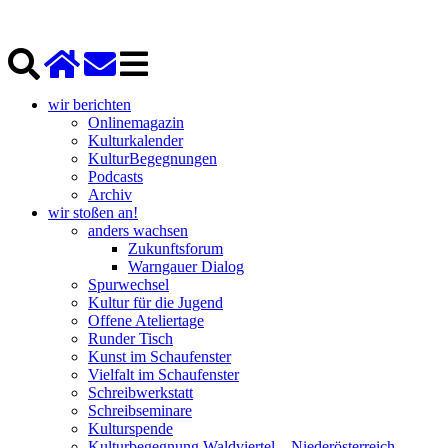
wir berichten
Onlinemagazin
Kulturkalender
KulturBegegnungen
Podcasts
Archiv
wir stoßen an!
anders wachsen
Zukunftsforum
Warngauer Dialog
Spurwechsel
Kultur für die Jugend
Offene Ateliertage
Runder Tisch
Kunst im Schaufenster
Vielfalt im Schaufenster
Schreibwerkstatt
Schreibseminare
Kulturspende
Kulturbegegnung Waldviertel – Niederösterreich