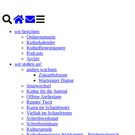
wir berichten
Onlinemagazin
Kulturkalender
KulturBegegnungen
Podcasts
Archiv
wir stoßen an!
anders wachsen
Zukunftsforum
Warngauer Dialog
Spurwechsel
Kultur für die Jugend
Offene Ateliertage
Runder Tisch
Kunst im Schaufenster
Vielfalt im Schaufenster
Schreibwerkstatt
Schreibseminare
Kulturspende
Kulturbegegnung Waldviertel – Niederösterreich