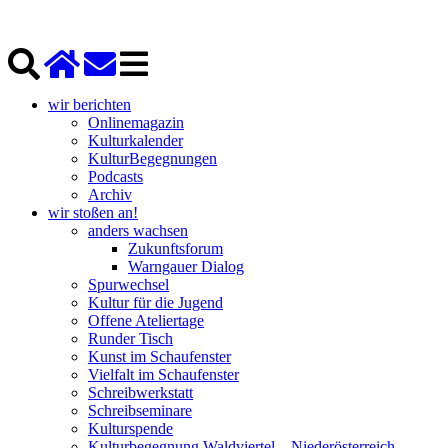
wir berichten
Onlinemagazin
Kulturkalender
KulturBegegnungen
Podcasts
Archiv
wir stoßen an!
anders wachsen
Zukunftsforum
Warngauer Dialog
Spurwechsel
Kultur für die Jugend
Offene Ateliertage
Runder Tisch
Kunst im Schaufenster
Vielfalt im Schaufenster
Schreibwerkstatt
Schreibseminare
Kulturspende
Kulturbegegnung Waldviertel – Niederösterreich