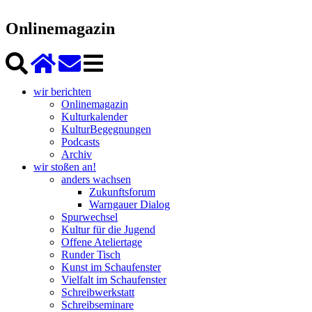
Onlinemagazin
wir berichten
Onlinemagazin
Kulturkalender
KulturBegegnungen
Podcasts
Archiv
wir stoßen an!
anders wachsen
Zukunftsforum
Warngauer Dialog
Spurwechsel
Kultur für die Jugend
Offene Ateliertage
Runder Tisch
Kunst im Schaufenster
Vielfalt im Schaufenster
Schreibwerkstatt
Schreibseminare