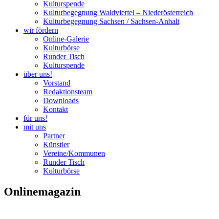
Kulturspende
Kulturbegegnung Waldviertel – Niederösterreich
Kulturbegegnung Sachsen / Sachsen-Anhalt
wir fördern
Online-Galerie
Kulturbörse
Runder Tisch
Kulturspende
über uns!
Vorstand
Redaktionsteam
Downloads
Kontakt
für uns!
mit uns
Partner
Künstler
Vereine/Kommunen
Runder Tisch
Kulturbörse
Onlinemagazin