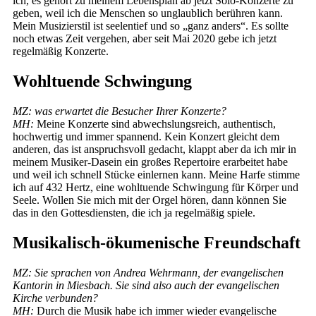
ich, es gehört zu meinem Lebensplan ab jetzt Solo-Konzerte zu
geben, weil ich die Menschen so unglaublich berühren kann.
Mein Musizierstil ist seelentief und so „ganz anders“. Es sollte
noch etwas Zeit vergehen, aber seit Mai 2020 gebe ich jetzt
regelmäßig Konzerte.
Wohltuende Schwingung
MZ: was erwartet die Besucher Ihrer Konzerte?
MH:
Meine Konzerte sind abwechslungsreich, authentisch,
hochwertig und immer spannend. Kein Konzert gleicht dem
anderen, das ist anspruchsvoll gedacht, klappt aber da ich mir in
meinem Musiker-Dasein ein großes Repertoire erarbeitet habe
und weil ich schnell Stücke einlernen kann. Meine Harfe stimme
ich auf 432 Hertz, eine wohltuende Schwingung für Körper und
Seele. Wollen Sie mich mit der Orgel hören, dann können Sie
das in den Gottesdiensten, die ich ja regelmäßig spiele.
Musikalisch-ökumenische Freundschaft
MZ: Sie sprachen von Andrea Wehrmann, der evangelischen
Kantorin in Miesbach. Sie sind also auch der evangelischen
Kirche verbunden?
MH:
Durch die Musik habe ich immer wieder evangelische