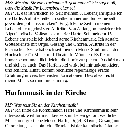
MZ: Wie sind Sie zur Harfenmusik gekommen? Sie sagen oft,
dass die Musik Ihr Lebensbegleiter sei.
MH:
Ja, das ist wirklich so. Seit meinem 8. Lebensjahr spiele ich
die Harfe. Auftritte hatte ich seither immer und bin es nie satt
geworden „oft auszurücken“. Es gab keine Zeit in meinem
Leben ohne regelmäßige Auftritte. Von Anfang an musiziere ich
Alpenländische Volksmusik mit der Harfe. Seit meinem 15.
Lebensjahr spiele ich liebend gerne Kirchenmusik. Ich gestalte
Gottesdienste mit Orgel, Gesang und Chören. Auftritte in der
klassischen Szene habe ich seit meinem Musik-Studium an der
Hochschule für Musik und Theater in München. Es fiel mir
immer schon unendlich leicht, die Harfe zu spielen. Das hört man
und sieht es auch. Das Harfenspiel wirkt bei mir unkompliziert
und schlicht. Hinzu kommt reichliche regelmäßige Praxis-
Erfahrung in verschiedensten Formationen. Dies alles macht
meine Musik so rund und stimmig.
Harfenmusik in der Kirche
MZ: Was reizt Sie an der Kirchenmusik?
MH:
Ich finde die Kombination Harfe und Kirchenmusik sehr
interessant, weil für mich beides zum Leben gehört: weltliche
Musik und geistliche Musik. Harfe, Orgel, Klavier, Gesang und
Chorleitung – das bin ich. Für mich ist der katholische Glaube