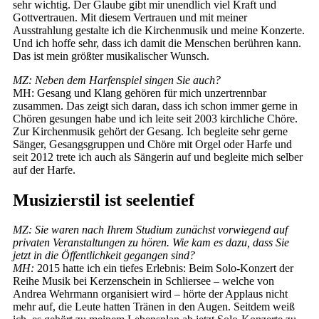
sehr wichtig. Der Glaube gibt mir unendlich viel Kraft und
Gottvertrauen. Mit diesem Vertrauen und mit meiner
Ausstrahlung gestalte ich die Kirchenmusik und meine Konzerte.
Und ich hoffe sehr, dass ich damit die Menschen berühren kann.
Das ist mein größter musikalischer Wunsch.
MZ: Neben dem Harfenspiel singen Sie auch?
MH: Gesang und Klang gehören für mich unzertrennbar
zusammen. Das zeigt sich daran, dass ich schon immer gerne in
Chören gesungen habe und ich leite seit 2003 kirchliche Chöre.
Zur Kirchenmusik gehört der Gesang. Ich begleite sehr gerne
Sänger, Gesangsgruppen und Chöre mit Orgel oder Harfe und
seit 2012 trete ich auch als Sängerin auf und begleite mich selber
auf der Harfe.
Musizierstil ist seelentief
MZ: Sie waren nach Ihrem Studium zunächst vorwiegend auf
privaten Veranstaltungen zu hören. Wie kam es dazu, dass Sie
jetzt in die Öffentlichkeit gegangen sind?
MH:
2015 hatte ich ein tiefes Erlebnis: Beim Solo-Konzert der
Reihe Musik bei Kerzenschein in Schliersee – welche von
Andrea Wehrmann organisiert wird – hörte der Applaus nicht
mehr auf, die Leute hatten Tränen in den Augen. Seitdem weiß