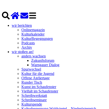
wir berichten
Onlinemagazin
Kulturkalender
KulturBegegnungen
Podcasts
Archiv
wir stoßen an!
anders wachsen
Zukunftsforum
Warngauer Dialog
Spurwechsel
Kultur für die Jugend
Offene Ateliertage
Runder Tisch
Kunst im Schaufenster
Vielfalt im Schaufenster
Schreibwerkstatt
Schreibseminare
Kulturspende
Kulturbegegnung Waldviertel – Niederösterreich