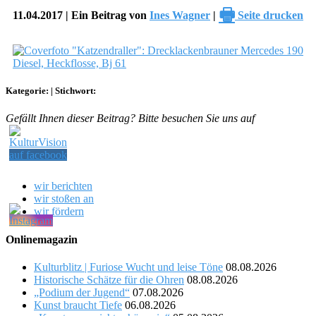
🖶
11.04.2017 | Ein Beitrag von
Ines Wagner
|
Seite drucken
Kategorie:
|
Stichwort:
Gefällt Ihnen dieser Beitrag? Bitte besuchen Sie uns auf
wir berichten
wir stoßen an
wir fördern
Onlinemagazin
Kulturblitz | Furiose Wucht und leise Töne
08.08.2026
Historische Schätze für die Ohren
08.08.2026
„Podium der Jugend“
07.08.2026
Kunst braucht Tiefe
06.08.2026