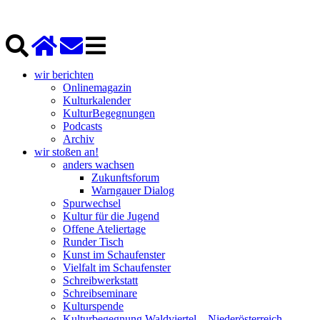
wir berichten
Onlinemagazin
Kulturkalender
KulturBegegnungen
Podcasts
Archiv
wir stoßen an!
anders wachsen
Zukunftsforum
Warngauer Dialog
Spurwechsel
Kultur für die Jugend
Offene Ateliertage
Runder Tisch
Kunst im Schaufenster
Vielfalt im Schaufenster
Schreibwerkstatt
Schreibseminare
Kulturspende
Kulturbegegnung Waldviertel – Niederösterreich