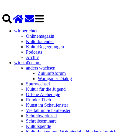
wir berichten
Onlinemagazin
Kulturkalender
KulturBegegnungen
Podcasts
Archiv
wir stoßen an!
anders wachsen
Zukunftsforum
Warngauer Dialog
Spurwechsel
Kultur für die Jugend
Offene Ateliertage
Runder Tisch
Kunst im Schaufenster
Vielfalt im Schaufenster
Schreibwerkstatt
Schreibseminare
Kulturspende
Kulturbegegnung Waldviertel – Niederösterreich