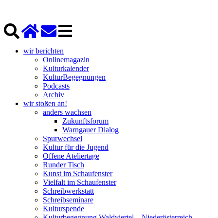
wir berichten
Onlinemagazin
Kulturkalender
KulturBegegnungen
Podcasts
Archiv
wir stoßen an!
anders wachsen
Zukunftsforum
Warngauer Dialog
Spurwechsel
Kultur für die Jugend
Offene Ateliertage
Runder Tisch
Kunst im Schaufenster
Vielfalt im Schaufenster
Schreibwerkstatt
Schreibseminare
Kulturspende
Kulturbegegnung Waldviertel – Niederösterreich