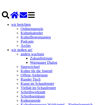
wir berichten
Onlinemagazin
Kulturkalender
KulturBegegnungen
Podcasts
Archiv
wir stoßen an!
anders wachsen
Zukunftsforum
Warngauer Dialog
Spurwechsel
Kultur für die Jugend
Offene Ateliertage
Runder Tisch
Kunst im Schaufenster
Vielfalt im Schaufenster
Schreibwerkstatt
Schreibseminare
Kulturspende
Kulturbegegnung Waldviertel – Niederösterreich