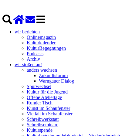
wir berichten
Onlinemagazin
Kulturkalender
KulturBegegnungen
Podcasts
Archiv
wir stoßen an!
anders wachsen
Zukunftsforum
Warngauer Dialog
Spurwechsel
Kultur für die Jugend
Offene Ateliertage
Runder Tisch
Kunst im Schaufenster
Vielfalt im Schaufenster
Schreibwerkstatt
Schreibseminare
Kulturspende
Kulturbegegnung Waldviertel – Niederösterreich