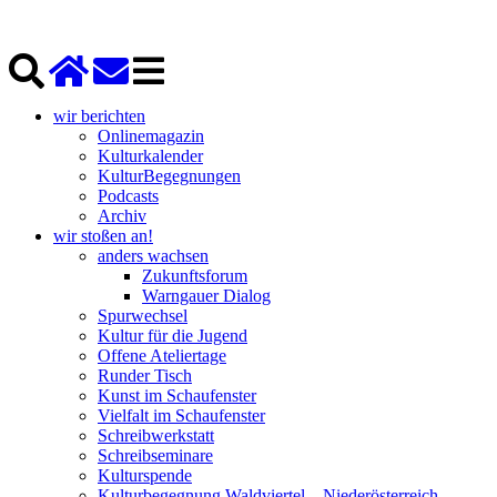
wir berichten
Onlinemagazin
Kulturkalender
KulturBegegnungen
Podcasts
Archiv
wir stoßen an!
anders wachsen
Zukunftsforum
Warngauer Dialog
Spurwechsel
Kultur für die Jugend
Offene Ateliertage
Runder Tisch
Kunst im Schaufenster
Vielfalt im Schaufenster
Schreibwerkstatt
Schreibseminare
Kulturspende
Kulturbegegnung Waldviertel – Niederösterreich