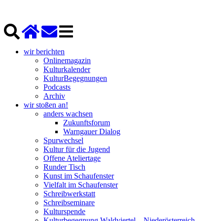
wir berichten
Onlinemagazin
Kulturkalender
KulturBegegnungen
Podcasts
Archiv
wir stoßen an!
anders wachsen
Zukunftsforum
Warngauer Dialog
Spurwechsel
Kultur für die Jugend
Offene Ateliertage
Runder Tisch
Kunst im Schaufenster
Vielfalt im Schaufenster
Schreibwerkstatt
Schreibseminare
Kulturspende
Kulturbegegnung Waldviertel – Niederösterreich