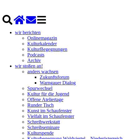
wir berichten
Onlinemagazin
Kulturkalender
KulturBegegnungen
Podcasts
Archiv
wir stoßen an!
anders wachsen
Zukunftsforum
Warngauer Dialog
Spurwechsel
Kultur für die Jugend
Offene Ateliertage
Runder Tisch
Kunst im Schaufenster
Vielfalt im Schaufenster
Schreibwerkstatt
Schreibseminare
Kulturspende
Kulturbegegnung Waldviertel – Niederösterreich