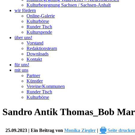
Kulturbegegnung Sachsen / Sachsen-Anhalt
wir fördern
Online-Galerie
Kulturbörse
Runder Tisch
Kulturspende
über uns!
Vorstand
Redaktionsteam
Downloads
Kontakt
für uns!
mit uns
Partner
Künstler
Vereine/Kommunen
Runder Tisch
Kulturbörse
Sandro Antik Thomas_Bob Mar
🖶
25.09.2023 | Ein Beitrag von
Monika Ziegler
|
Seite drucke