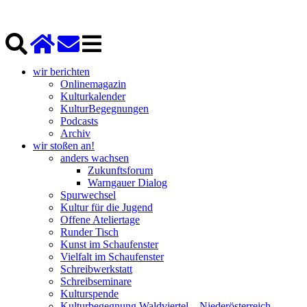
wir berichten
Onlinemagazin
Kulturkalender
KulturBegegnungen
Podcasts
Archiv
wir stoßen an!
anders wachsen
Zukunftsforum
Warngauer Dialog
Spurwechsel
Kultur für die Jugend
Offene Ateliertage
Runder Tisch
Kunst im Schaufenster
Vielfalt im Schaufenster
Schreibwerkstatt
Schreibseminare
Kulturspende
Kulturbegegnung Waldviertel – Niederösterreich