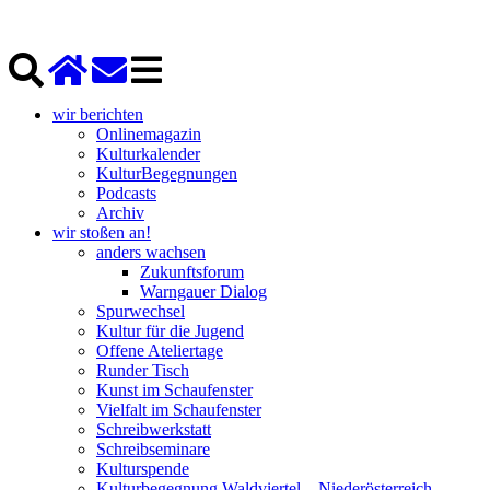
wir berichten
Onlinemagazin
Kulturkalender
KulturBegegnungen
Podcasts
Archiv
wir stoßen an!
anders wachsen
Zukunftsforum
Warngauer Dialog
Spurwechsel
Kultur für die Jugend
Offene Ateliertage
Runder Tisch
Kunst im Schaufenster
Vielfalt im Schaufenster
Schreibwerkstatt
Schreibseminare
Kulturspende
Kulturbegegnung Waldviertel – Niederösterreich