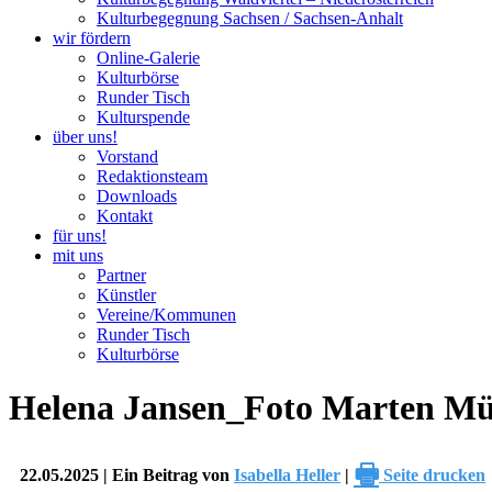
Kulturbegegnung Sachsen / Sachsen-Anhalt
wir fördern
Online-Galerie
Kulturbörse
Runder Tisch
Kulturspende
über uns!
Vorstand
Redaktionsteam
Downloads
Kontakt
für uns!
mit uns
Partner
Künstler
Vereine/Kommunen
Runder Tisch
Kulturbörse
Helena Jansen_Foto Marten Mü
🖶
22.05.2025 | Ein Beitrag von
Isabella Heller
|
Seite drucken