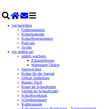
wir berichten
Onlinemagazin
Kulturkalender
KulturBegegnungen
Podcasts
Archiv
wir stoßen an!
anders wachsen
Zukunftsforum
Warngauer Dialog
Spurwechsel
Kultur für die Jugend
Offene Ateliertage
Runder Tisch
Kunst im Schaufenster
Vielfalt im Schaufenster
Schreibwerkstatt
Schreibseminare
Kulturspende
Kulturbegegnung Waldviertel – Niederösterreich