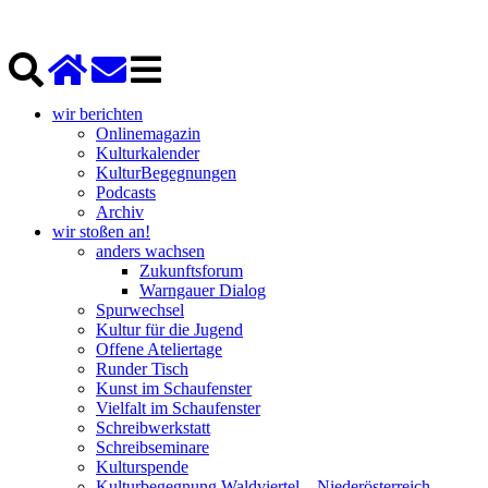
wir berichten
Onlinemagazin
Kulturkalender
KulturBegegnungen
Podcasts
Archiv
wir stoßen an!
anders wachsen
Zukunftsforum
Warngauer Dialog
Spurwechsel
Kultur für die Jugend
Offene Ateliertage
Runder Tisch
Kunst im Schaufenster
Vielfalt im Schaufenster
Schreibwerkstatt
Schreibseminare
Kulturspende
Kulturbegegnung Waldviertel – Niederösterreich