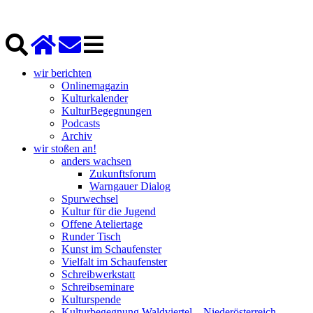
wir berichten
Onlinemagazin
Kulturkalender
KulturBegegnungen
Podcasts
Archiv
wir stoßen an!
anders wachsen
Zukunftsforum
Warngauer Dialog
Spurwechsel
Kultur für die Jugend
Offene Ateliertage
Runder Tisch
Kunst im Schaufenster
Vielfalt im Schaufenster
Schreibwerkstatt
Schreibseminare
Kulturspende
Kulturbegegnung Waldviertel – Niederösterreich