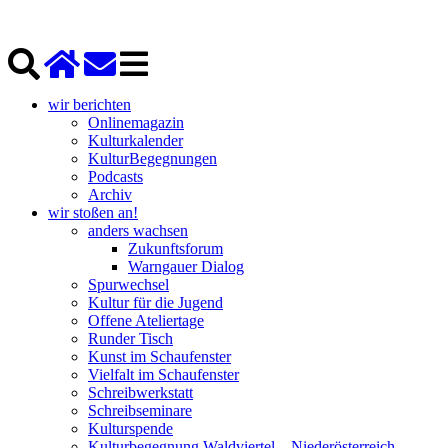
wir berichten
Onlinemagazin
Kulturkalender
KulturBegegnungen
Podcasts
Archiv
wir stoßen an!
anders wachsen
Zukunftsforum
Warngauer Dialog
Spurwechsel
Kultur für die Jugend
Offene Ateliertage
Runder Tisch
Kunst im Schaufenster
Vielfalt im Schaufenster
Schreibwerkstatt
Schreibseminare
Kulturspende
Kulturbegegnung Waldviertel – Niederösterreich