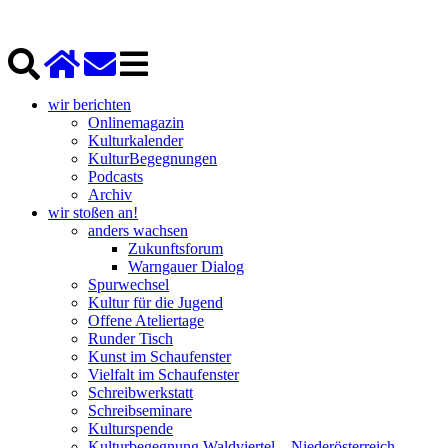
wir berichten
Onlinemagazin
Kulturkalender
KulturBegegnungen
Podcasts
Archiv
wir stoßen an!
anders wachsen
Zukunftsforum
Warngauer Dialog
Spurwechsel
Kultur für die Jugend
Offene Ateliertage
Runder Tisch
Kunst im Schaufenster
Vielfalt im Schaufenster
Schreibwerkstatt
Schreibseminare
Kulturspende
Kulturbegegnung Waldviertel – Niederösterreich