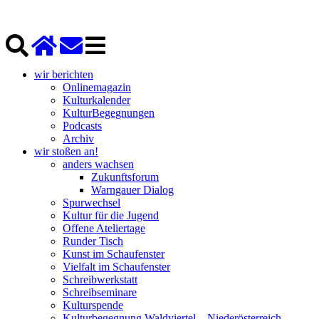
wir berichten
Onlinemagazin
Kulturkalender
KulturBegegnungen
Podcasts
Archiv
wir stoßen an!
anders wachsen
Zukunftsforum
Warngauer Dialog
Spurwechsel
Kultur für die Jugend
Offene Ateliertage
Runder Tisch
Kunst im Schaufenster
Vielfalt im Schaufenster
Schreibwerkstatt
Schreibseminare
Kulturspende
Kulturbegegnung Waldviertel – Niederösterreich