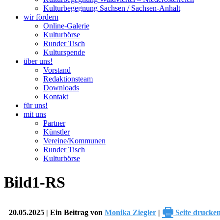
Kulturbegegnung Sachsen / Sachsen-Anhalt
wir fördern
Online-Galerie
Kulturbörse
Runder Tisch
Kulturspende
über uns!
Vorstand
Redaktionsteam
Downloads
Kontakt
für uns!
mit uns
Partner
Künstler
Vereine/Kommunen
Runder Tisch
Kulturbörse
Bild1-RS
🖶
20.05.2025 | Ein Beitrag von
Monika Ziegler
|
Seite drucke